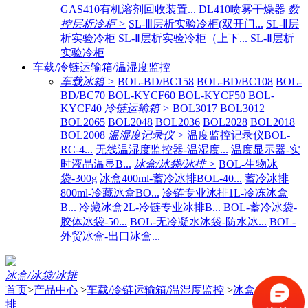
GAS410有机溶剂回收装置...
DL410喷雾干燥器
数
控层析冷柜 >
SL-Ⅲ层析实验冷柜(双开门...
SL-Ⅱ层
析实验冷柜
SL-Ⅱ层析实验冷柜（上下...
SL-Ⅱ层析
实验冷柜
车载/冷链运输箱/温湿度监控
车载冰箱 >
BOL-BD/BC158
BOL-BD/BC108
BOL-
BD/BC70
BOL-KYCF60
BOL-KYCF50
BOL-
KYCF40
冷链运输箱 >
BOL3017
BOL3012
BOL2065
BOL2048
BOL2036
BOL2028
BOL2018
BOL2008
温湿度记录仪 >
温度监控记录仪BOL-
RC-4...
无线温湿度监控器-温湿度...
温度显示器-实
时液晶温显B...
冰盒/冰袋/冰排 >
BOL-生物冰
袋-300g
冰盒400ml-蓄冷冰排BOL-40...
蓄冷冰排
800ml-冷藏冰盒BO...
冷链专业冰排1L-冷冻冰盒
B...
冷藏冰盒2L-冷链专业冰排B...
BOL-蓄冷冰袋-
胶体冰袋-50...
BOL-无冷凝水冰袋-防水冰...
BOL-
外贸冰盒-出口冰盒...
冰盒/冰袋/冰排
首页
>
产品中心
>
车载/冷链运输箱/温湿度监控
>
冰盒/冰袋/冰
排