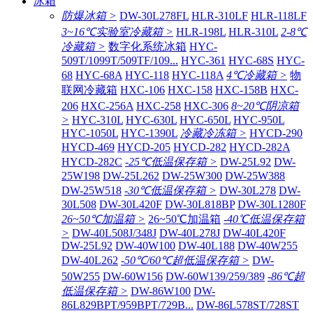
冰箱
防爆冰箱 >
DW-30L278FL
HLR-310LF
HLR-118LF
3~16℃实验室冷藏箱 >
HLR-198L
HLR-310L
2-8℃
冷藏箱 >
数字化系统冰箱
HYC-
509T/1099T/509TF/109...
HYC-361
HYC-68S
HYC-
68
HYC-68A
HYC-118
HYC-118A
4℃冷藏箱 >
物
联网冷藏箱
HXC-106
HXC-158
HXC-158B
HXC-
206
HXC-256A
HXC-258
HXC-306
8~20℃阴凉箱
>
HYC-310L
HYC-630L
HYC-650L
HYC-950L
HYC-1050L
HYC-1390L
冷藏冷冻箱 >
HYCD-290
HYCD-469
HYCD-205
HYCD-282
HYCD-282A
HYCD-282C
-25℃低温保存箱 >
DW-25L92
DW-
25W198
DW-25L262
DW-25W300
DW-25W388
DW-25W518
-30℃低温保存箱 >
DW-30L278
DW-
30L508
DW-30L420F
DW-30L818BP
DW-30L1280F
26~50℃加温箱 >
26~50℃加温箱
-40℃低温保存箱
>
DW-40L508J/348J
DW-40L278J
DW-40L420F
DW-25L92
DW-40W100
DW-40L188
DW-40W255
DW-40L262
-50℃/60℃超低温保存箱 >
DW-
50W255
DW-60W156
DW-60W139/259/389
-86℃超
低温保存箱 >
DW-86W100
DW-
86L829BPT/959BPT/729B...
DW-86L578ST/728ST