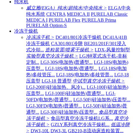
纯水机
威立雅(ElGA）纯水/超纯水/中央纯水 >
ELGA中央
纯水系统
CENTRA
MEDICA II
PURELAB Classic
MEDICA I
PURELAB Flex
PURELAB Prima
PURELAB Option-S
冷冻干燥机
冷冻冻干机 >
DC401/801冷冻干燥机
DC41A/41B
冷冻干燥机
CA301/801冷阱
BE201/201F/301浸入
式冷却...
造粒装置/喷雾干燥机 >
LDX-风量控制型
实验型真空冷冻干燥机 >
LGJ钟罩式冻干机-非标
定制...
LGJ-30S(电加热)普通型...
LGJ-18S(电加热)
压盖型...
LGJ-18S(电加热)普通型...
LGJ-18S(电加
热)多歧管压...
LGJ-18S(电加热)多歧管普...
LGJ-18
压盖型
LGJ-18 普通型
中试型真空冷冻干燥机 >
LGJ-200F(硅油加热、风冷)...
LGJ-100F(硅油加热)
压盖型...
LGJ-100F(硅油加热)普通型...
LGJ-
50FD(电加热)普通型...
LGJ-50F(硅油加热)压盖型...
LGJ-30FD(电加热)普通型...
LGJ-50F(硅油加热)普
通型...
LGJ-30F(硅油加热)压盖型...
食品型真空冷
冻干燥机 >
食品型真空冷冻干燥机LG系...
真空冷
冻干燥机 >
GZLY系列真空冷冻干燥机...
低温冷阱
>
DWJ-10L
DWJ-3L
GB210-B流动床造粒装置...