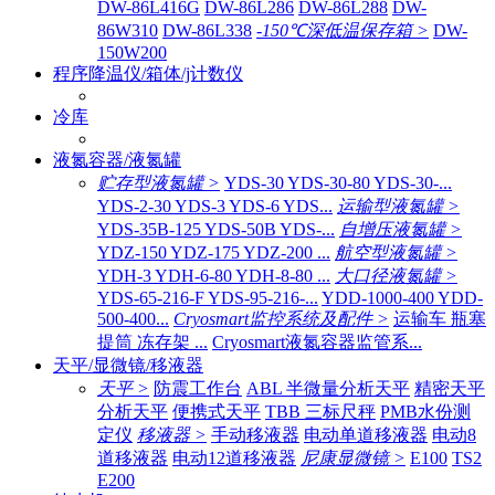
DW-86L416G
DW-86L286
DW-86L288
DW-
86W310
DW-86L338
-150℃深低温保存箱 >
DW-
150W200
程序降温仪/箱体/j计数仪
冷库
液氮容器/液氮罐
贮存型液氮罐 >
YDS-30 YDS-30-80 YDS-30-...
YDS-2-30 YDS-3 YDS-6 YDS...
运输型液氮罐 >
YDS-35B-125 YDS-50B YDS-...
自增压液氮罐 >
YDZ-150 YDZ-175 YDZ-200 ...
航空型液氮罐 >
YDH-3 YDH-6-80 YDH-8-80 ...
大口径液氮罐 >
YDS-65-216-F YDS-95-216-...
YDD-1000-400 YDD-
500-400...
Cryosmart监控系统及配件 >
运输车 瓶塞
提筒 冻存架 ...
Cryosmart液氮容器监管系...
天平/显微镜/移液器
天平 >
防震工作台
ABL 半微量分析天平
精密天平
分析天平
便携式天平
TBB 三标尺秤
PMB水份测
定仪
移液器 >
手动移液器
电动单道移液器
电动8
道移液器
电动12道移液器
尼康显微镜 >
E100
TS2
E200