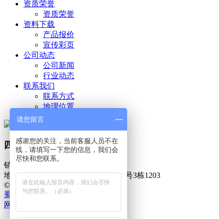
资质荣誉
资质荣誉
资料下载
产品报价
宣传彩页
公司动态
公司新闻
行业动态
联系我们
联系方式
地理位置
请您留言
感谢您的关注，当前客服人员不在
四川蓉飞生物技术有限公司
线，请填写一下您的信息，我们会
尽快和您联系。
销售：
028-86149818
18908200676
地址：成都市青羊区光华东三路489号3栋1203
© Rfbio.cn All Rights Reserved.
蜀ICP备14022949号
网站建设：澎湃动力