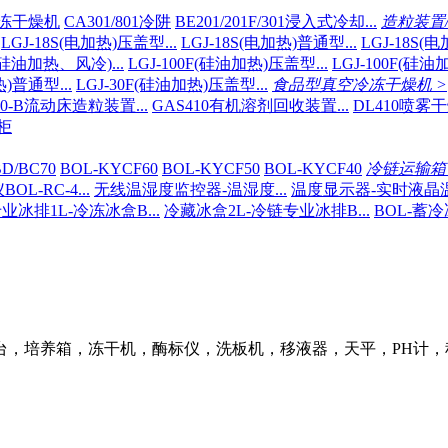
B冷冻干燥机
CA301/801冷阱
BE201/201F/301浸入式冷却...
造粒装置
LGJ-18S(电加热)压盖型...
LGJ-18S(电加热)普通型...
LGJ-18S(
F(硅油加热、风冷)...
LGJ-100F(硅油加热)压盖型...
LGJ-100F(硅油
热)普通型...
LGJ-30F(硅油加热)压盖型...
食品型真空冷冻干燥机 >
10-B流动床造粒装置...
GAS410有机溶剂回收装置...
DL410喷雾
柜
D/BC70
BOL-KYCF60
BOL-KYCF50
BOL-KYCF40
冷链运输箱 
L-RC-4...
无线温湿度监控器-温湿度...
温度显示器-实时液晶温显
业冰排1L-冷冻冰盒B...
冷藏冰盒2L-冷链专业冰排B...
BOL-蓄冷
台，培养箱，冻干机，酶标仪，洗板机，移液器，天平，PH计，