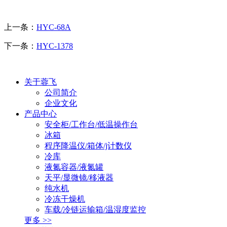
上一条：
HYC-68A
下一条：
HYC-1378
关于蓉飞
公司简介
企业文化
产品中心
安全柜/工作台/低温操作台
冰箱
程序降温仪/箱体/j计数仪
冷库
液氮容器/液氮罐
天平/显微镜/移液器
纯水机
冷冻干燥机
车载/冷链运输箱/温湿度监控
更多 >>