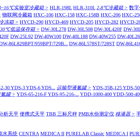
3~16℃实验室冷藏箱 >
HLR-198L
HLR-310L
2-8℃冷藏箱 >
数字
>
物联网冷藏箱
HXC-106
HXC-158
HXC-158B
HXC-206
HXC-25
冷冻箱 >
HYCD-290
HYCD-469
HYCD-205
HYCD-282
HYCD-2
-30℃低温保存箱 >
DW-30L278
DW-30L508
DW-30L420F
DW-30
420F
DW-25L92
DW-40W100
DW-40L188
DW-40W255
DW-40L26
DW-86L829BPT/959BPT/729B...
DW-86L578ST/728ST
DW-86L41
2-30 YDS-3 YDS-6 YDS...
运输型液氮罐 >
YDS-35B-125 YDS-50B
氮罐 >
YDS-65-216-F YDS-95-216-...
YDD-1000-400 YDD-500-400
分析天平
便携式天平
TBB 三标尺秤
PMB水份测定仪
移液器 >
纯水系统
CENTRA
MEDICA II
PURELAB Classic
MEDICA I
PUR