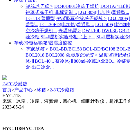
冷冻干燥机
冷冻冻干机 >
DC401/801冷冻干燥机
DC41A/41
钟罩式冻干机-非标定制...
LGJ-30S(电加热)普通型...
LGJ-18 普通型
中试型真空冷冻干燥机 >
LGJ-200
盖型...
LGJ-30FD(电加热)普通型...
LGJ-50F(硅油加
空冷冻干燥机...
低温冷阱 >
DWJ-10L
DWJ-3L
GB2
验冷柜
SL-Ⅱ层析实验冷柜（上下...
SL-Ⅱ层析实验冷
车载/冷链运输箱/温湿度监控
车载冰箱 >
BOL-BD/BC158
BOL-BD/BC108
BOL-B
BOL2018
BOL2008
温湿度记录仪 >
温度监控记录仪BO
冰排BOL-40...
蓄冷冰排800ml-冷藏冰盒BO...
冷链专
盒-出口冰盒...
2-8℃冷藏箱
首页
>
产品中心
>
冰箱
>
2-8℃冷藏箱
HYC-118
来源：冰箱，冷库，液氮罐，离心机，细胞计数仪，超净工作
2023-05-24
HYC-118/HYC-118A