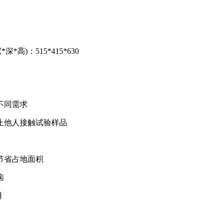
*高)：515*415*630
不同需求
止他人接触试验样品
节省占地面积
恼
用