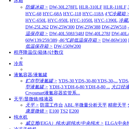
冰箱
防爆冰箱 >
DW-30L278FL
HLR-310LF
HLR-118LF
HYC-68
HYC-68A
HYC-118
HYC-118A
4℃冷藏箱 
HYC-650L
HYC-950L
HYC-1050L
HYC-1390L
冷藏
DW-25L262
DW-25W300
DW-25W388
DW-25W518
温保存箱 >
DW-40L508J/348J
DW-40L278J
DW-40L
60W139/259/389
-86℃超低温保存箱 >
DW-86W100
低温保存箱 >
DW-150W200
程序降温仪/箱体/j计数仪
冷库
液氮容器/液氮罐
贮存型液氮罐 >
YDS-30 YDS-30-80 YDS-30-...
YDS-
型液氮罐 >
YDH-3 YDH-6-80 YDH-8-80 ...
大口径液
Cryosmart液氮容器监管系...
天平/显微镜/移液器
天平 >
防震工作台
ABL 半微量分析天平
精密天平
康显微镜 >
E100
TS2
E200
纯水机
威立雅(ElGA）纯水/超纯水/中央纯水 >
ELGA中央