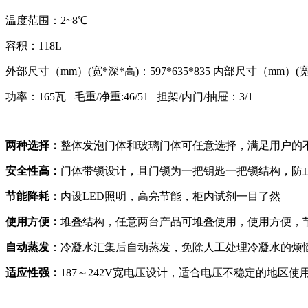
温度范围：
2~8
℃
容积：
118L
外部尺寸（mm）(宽*深*高)：597*635*835 内部尺寸（mm）(宽*深
功率：165瓦 毛重/净重:46/51 担架/内门/抽屉：3/1
两种选择：
整体发泡门体和玻璃门体可任意选择，满足用户的
安全性高：
门体带锁设计，且门锁为一把钥匙一把锁结构，防
节能降耗：
内设
LED
照明，高亮节能，柜内试剂一目了然
使用方便：
堆叠结构，任意两台产品可堆叠使用，使用方便，
自动蒸发
：冷凝水汇集后自动蒸发，免除人工处理冷凝水的烦
适应性强：
187
～
242V
宽电压设计，适合电压不稳定的地区使