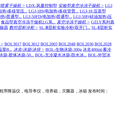
/喷雾干燥机 >
LDX-风量控制型
实验型真空冷冻干燥机 >
LGJ
电加热)多歧管压...
LGJ-18S(电加热)多歧管普...
LGJ-18 压盖型
加热)普通型...
LGJ-50FD(电加热)普通型...
LGJ-50F(硅油加热)压
食品型真空冷冻干燥机LG系...
真空冷冻干燥机 >
GZLY系列真
干燥器
数控层析冷柜 >
SL-Ⅲ层析实验冷柜(双开门...
SL-Ⅱ层析实
>
BOL3017
BOL3012
BOL2065
BOL2048
BOL2036
BOL2028
B...
冰盒/冰袋/冰排 >
BOL-生物冰袋-300g
冰盒400ml-蓄冷
冰袋-胶体冰袋-50...
BOL-无冷凝水冰袋-防水冰...
BOL-外贸冰
程序降温仪，电导率仪，培养箱，灭菌器，冰箱 发布时间：