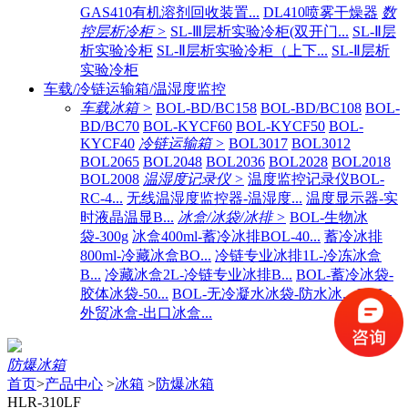
GAS410有机溶剂回收装置...
DL410喷雾干燥器
数
控层析冷柜 >
SL-Ⅲ层析实验冷柜(双开门...
SL-Ⅱ层
析实验冷柜
SL-Ⅱ层析实验冷柜（上下...
SL-Ⅱ层析
实验冷柜
车载/冷链运输箱/温湿度监控
车载冰箱 >
BOL-BD/BC158
BOL-BD/BC108
BOL-
BD/BC70
BOL-KYCF60
BOL-KYCF50
BOL-
KYCF40
冷链运输箱 >
BOL3017
BOL3012
BOL2065
BOL2048
BOL2036
BOL2028
BOL2018
BOL2008
温湿度记录仪 >
温度监控记录仪BOL-
RC-4...
无线温湿度监控器-温湿度...
温度显示器-实
时液晶温显B...
冰盒/冰袋/冰排 >
BOL-生物冰
袋-300g
冰盒400ml-蓄冷冰排BOL-40...
蓄冷冰排
800ml-冷藏冰盒BO...
冷链专业冰排1L-冷冻冰盒
B...
冷藏冰盒2L-冷链专业冰排B...
BOL-蓄冷冰袋-
胶体冰袋-50...
BOL-无冷凝水冰袋-防水冰...
BOL-
外贸冰盒-出口冰盒...
防爆冰箱
首页
>
产品中心
>
冰箱
>
防爆冰箱
HLR-310LF