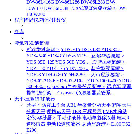
DW-86L416G
DW-86L286
DW-86L288
DW-
86W310
DW-86L338
-150℃深低温保存箱 >
DW-
150W200
程序降温仪/箱体/j计数仪
冷库
液氮容器/液氮罐
贮存型液氮罐 >
YDS-30 YDS-30-80 YDS-30-...
YDS-2-30 YDS-3 YDS-6 YDS...
运输型液氮罐 >
YDS-35B-125 YDS-50B YDS-...
自增压液氮罐 >
YDZ-150 YDZ-175 YDZ-200 ...
航空型液氮罐 >
YDH-3 YDH-6-80 YDH-8-80 ...
大口径液氮罐 >
YDS-65-216-F YDS-95-216-...
YDD-1000-400 YDD-
500-400...
Cryosmart监控系统及配件 >
运输车 瓶塞
提筒 冻存架 ...
Cryosmart液氮容器监管系...
天平/显微镜/移液器
天平 >
防震工作台
ABL 半微量分析天平
精密天平
分析天平
便携式天平
TBB 三标尺秤
PMB水份测
定仪
移液器 >
手动移液器
电动单道移液器
电动8
道移液器
电动12道移液器
尼康显微镜 >
E100
TS2
E200