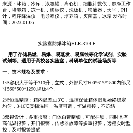
来源：冰箱，冷库，液氮罐，离心机，细胞计数仪，超净工作
台，培养箱，冻干机，酶标仪，洗板机，移液器，天平，PH
计，程序降温仪，电导率仪，培养箱，灭菌器，冰箱 发布时
间：2023-01-06
实验室防爆冰箱
HLR-310LF
用于存储易燃、易爆、易蒸发、易腐蚀等化学试剂、实验
试剂等。适用于高校各实验室，科研单位的试验场所等
一、技术规格及要求：
1※容积大于等于
310
升，立式，外部尺寸
600*615*1800
内部尺
寸
560*500*1290,
隔板
4
个。
2※恒温精控：箱内温差≤±
3
℃，温控保证箱体温度始终稳定
均匀，
3-16
℃宽幅温区，温度可调，恒温精控，不冻结
3双锁设计，多重报警：门体自带暗锁，可配挂锁，同时具有
高低温报警，开门报警，传感器故障等多重报警，远程实时监
控，及时报警提醒