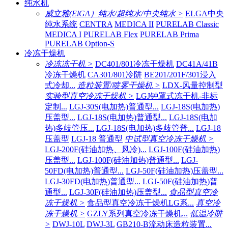
纯水机
威立雅(ElGA）纯水/超纯水/中央纯水 >
ELGA中央
纯水系统
CENTRA
MEDICA II
PURELAB Classic
MEDICA I
PURELAB Flex
PURELAB Prima
PURELAB Option-S
冷冻干燥机
冷冻冻干机 >
DC401/801冷冻干燥机
DC41A/41B
冷冻干燥机
CA301/801冷阱
BE201/201F/301浸入
式冷却...
造粒装置/喷雾干燥机 >
LDX-风量控制型
实验型真空冷冻干燥机 >
LGJ钟罩式冻干机-非标
定制...
LGJ-30S(电加热)普通型...
LGJ-18S(电加热)
压盖型...
LGJ-18S(电加热)普通型...
LGJ-18S(电加
热)多歧管压...
LGJ-18S(电加热)多歧管普...
LGJ-18
压盖型
LGJ-18 普通型
中试型真空冷冻干燥机 >
LGJ-200F(硅油加热、风冷)...
LGJ-100F(硅油加热)
压盖型...
LGJ-100F(硅油加热)普通型...
LGJ-
50FD(电加热)普通型...
LGJ-50F(硅油加热)压盖型...
LGJ-30FD(电加热)普通型...
LGJ-50F(硅油加热)普
通型...
LGJ-30F(硅油加热)压盖型...
食品型真空冷
冻干燥机 >
食品型真空冷冻干燥机LG系...
真空冷
冻干燥机 >
GZLY系列真空冷冻干燥机...
低温冷阱
>
DWJ-10L
DWJ-3L
GB210-B流动床造粒装置...