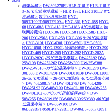
冰箱
防爆冰箱 >
DW-30L278FL
HLR-310LF
HLR-118LF
3~16℃实验室冷藏箱 >
HLR-198L
HLR-310L
2-8℃
冷藏箱 >
数字化系统冰箱
HYC-
509T/1099T/509TF/109...
HYC-361
HYC-68S
HYC-
68
HYC-68A
HYC-118
HYC-118A
4℃冷藏箱 >
物
联网冷藏箱
HXC-106
HXC-158
HXC-158B
HXC-
206
HXC-256A
HXC-258
HXC-306
8~20℃阴凉箱
>
HYC-310L
HYC-630L
HYC-650L
HYC-950L
HYC-1050L
HYC-1390L
冷藏冷冻箱 >
HYCD-290
HYCD-469
HYCD-205
HYCD-282
HYCD-282A
HYCD-282C
-25℃低温保存箱 >
DW-25L92
DW-
25W198
DW-25L262
DW-25W300
DW-25W388
DW-25W518
-30℃低温保存箱 >
DW-30L278
DW-
30L508
DW-30L420F
DW-30L818BP
DW-30L1280F
26~50℃加温箱 >
26~50℃加温箱
-40℃低温保存箱
>
DW-40L508J/348J
DW-40L278J
DW-40L420F
DW-25L92
DW-40W100
DW-40L188
DW-40W255
DW-40L262
-50℃/60℃超低温保存箱 >
DW-
50W255
DW-60W156
DW-60W139/259/389
-86℃超
低温保存箱 >
DW-86W100
DW-
86L829BPT/959BPT/729B...
DW-86L578ST/728ST