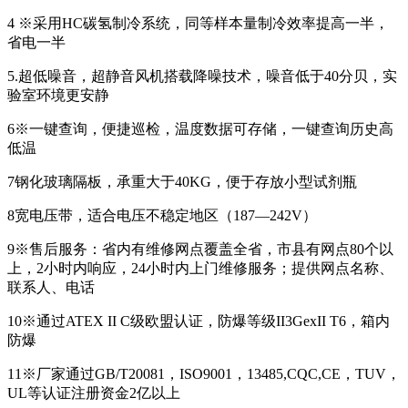
4 ※采用
HC
碳氢制冷系统，同等样本量制冷效率提高一半，
省电一半
5.超低噪音，超静音风机搭载降噪技术，噪音低于
40
分贝，实
验室环境更安静
6※一键查询，便捷巡检，温度数据可存储，一键查询历史高
低温
7钢化玻璃隔板，承重大于
40KG
，便于存放小型试剂瓶
8宽电压带，适合电压不稳定地区（
187
—
242V
）
9※售后服务：省内有维修网点覆盖全省，市县有网点
80
个以
上，
2
小时内响应，
24
小时内上门维修服务；提供网点名称、
联系人、电话
10※通过
ATEX II C
级欧盟认证，防爆等级
II3GexII T6
，箱内
防爆
11※厂家通过
GB/T20081
，
ISO9001
，
13485,CQC,CE
，
TUV
，
UL
等认证注册资金
2
亿以上