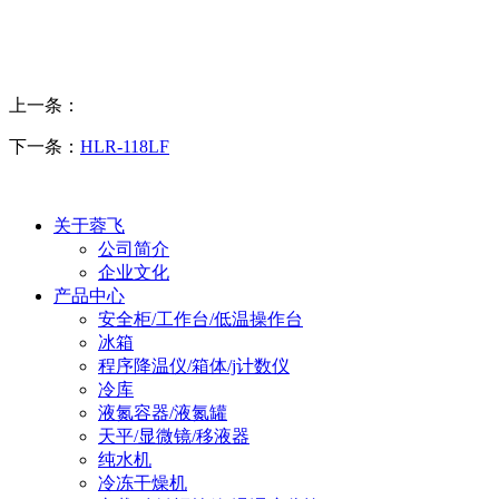
上一条：
下一条：
HLR-118LF
关于蓉飞
公司简介
企业文化
产品中心
安全柜/工作台/低温操作台
冰箱
程序降温仪/箱体/j计数仪
冷库
液氮容器/液氮罐
天平/显微镜/移液器
纯水机
冷冻干燥机