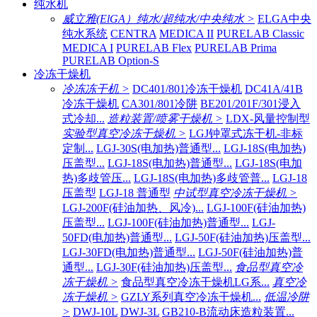
纯水机
威立雅(ElGA）纯水/超纯水/中央纯水 >
ELGA中央
纯水系统
CENTRA
MEDICA II
PURELAB Classic
MEDICA I
PURELAB Flex
PURELAB Prima
PURELAB Option-S
冷冻干燥机
冷冻冻干机 >
DC401/801冷冻干燥机
DC41A/41B
冷冻干燥机
CA301/801冷阱
BE201/201F/301浸入
式冷却...
造粒装置/喷雾干燥机 >
LDX-风量控制型
实验型真空冷冻干燥机 >
LGJ钟罩式冻干机-非标
定制...
LGJ-30S(电加热)普通型...
LGJ-18S(电加热)
压盖型...
LGJ-18S(电加热)普通型...
LGJ-18S(电加
热)多歧管压...
LGJ-18S(电加热)多歧管普...
LGJ-18
压盖型
LGJ-18 普通型
中试型真空冷冻干燥机 >
LGJ-200F(硅油加热、风冷)...
LGJ-100F(硅油加热)
压盖型...
LGJ-100F(硅油加热)普通型...
LGJ-
50FD(电加热)普通型...
LGJ-50F(硅油加热)压盖型...
LGJ-30FD(电加热)普通型...
LGJ-50F(硅油加热)普
通型...
LGJ-30F(硅油加热)压盖型...
食品型真空冷
冻干燥机 >
食品型真空冷冻干燥机LG系...
真空冷
冻干燥机 >
GZLY系列真空冷冻干燥机...
低温冷阱
>
DWJ-10L
DWJ-3L
GB210-B流动床造粒装置...