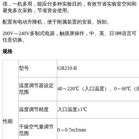
强，一机多用，能应付多种实验目的，有效节省实验室空间和
避免多次采购，节省资金使用。
配置有电动升降机，便于附属装置的安装、拆卸。
200V～
240V
多制式电源，触摸屏操作，中、英、日
3
种语言可
任意切换。
规格
型号
GB210-B
温度调节器设定
40
～
220
℃
（入口温度）、
0
～
60
℃
（
范围
温度调节精度
入口温度
±1
℃
性能
干燥空气量调节
0
～
0.7m3/min
范围