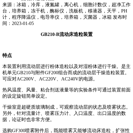
来源：冰箱，冷库，液氮罐，离心机，细胞计数仪，超净工作
台，培养箱，冻干机，酶标仪，洗板机，移液器，天平，PH
计，程序降温仪，电导率仪，培养箱，灭菌器，冰箱 发布时
间：2023-01-05
GB210-B流动床造粒装置
特点
本装置利用流动层进行粉体造粒以及对湿粉体进行干燥。是主
机单元
GB210
与附件
GF200
组合而成的流动层干燥造粒装置。
可应对
AC200V
、
AC220V
、
AC240V
的电源。
热风温度、风量、粘合剂送液量等的实验条件可通过装置前面
的设定旋钮简单设定。
干燥室是超硬质玻璃制成，可观察流动层的状态及喷雾状态。
另外，针对流量计、喷雾压力计、入口温度、出口温度的数
据，论证时也非常方便。
选购
GF300
喷雾附件后，既能喷雾又能够流动床造粒，扩张性