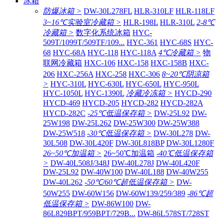
冰箱
防爆冰箱 >
DW-30L278FL
HLR-310LF
HLR-118LF
3~16℃实验室冷藏箱 >
HLR-198L
HLR-310L
2-8℃
冷藏箱 >
数字化系统冰箱
HYC-
509T/1099T/509TF/109...
HYC-361
HYC-68S
HYC-
68
HYC-68A
HYC-118
HYC-118A
4℃冷藏箱 >
物
联网冷藏箱
HXC-106
HXC-158
HXC-158B
HXC-
206
HXC-256A
HXC-258
HXC-306
8~20℃阴凉箱
>
HYC-310L
HYC-630L
HYC-650L
HYC-950L
HYC-1050L
HYC-1390L
冷藏冷冻箱 >
HYCD-290
HYCD-469
HYCD-205
HYCD-282
HYCD-282A
HYCD-282C
-25℃低温保存箱 >
DW-25L92
DW-
25W198
DW-25L262
DW-25W300
DW-25W388
DW-25W518
-30℃低温保存箱 >
DW-30L278
DW-
30L508
DW-30L420F
DW-30L818BP
DW-30L1280F
26~50℃加温箱 >
26~50℃加温箱
-40℃低温保存箱
>
DW-40L508J/348J
DW-40L278J
DW-40L420F
DW-25L92
DW-40W100
DW-40L188
DW-40W255
DW-40L262
-50℃/60℃超低温保存箱 >
DW-
50W255
DW-60W156
DW-60W139/259/389
-86℃超
低温保存箱 >
DW-86W100
DW-
86L829BPT/959BPT/729B...
DW-86L578ST/728ST