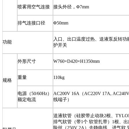
喷雾用空气连接
接头外径，
Φ7mm
排气连接口径
Φ50mm
入口、出口温度过热、送液泵反转功
功能
护开关
外形尺寸
W760×D420×H1350mm
重量
110kg
规格
电源（
50/60Hz
）
AC200V 16A
（
AC220V 17A, AC240V
额定电流
线端子）
送液软管（硅胶带止动块
2
根、
TYLO
排气软管（带
1
个 软管扎带）
1
根、出
险丝（
250V 2A
）去静电线、进气软