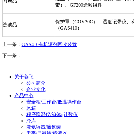
附属品
带）、
GF200
造粒组件
保护罩（
COV30C
）、温度记录仪、
选购品
（
GAS410
）
上一条：
GAS410有机溶剂回收装置
下一条：
关于蓉飞
公司简介
企业文化
产品中心
安全柜/工作台/低温操作台
冰箱
程序降温仪/箱体/j计数仪
冷库
液氮容器/液氮罐
天平/显微镜/移液器