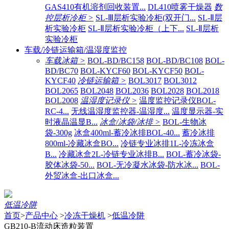
GAS410有机溶剂回收装置...
DL410喷雾干燥器
数
控层析冷柜 >
SL-Ⅲ层析实验冷柜(双开门...
SL-Ⅱ层
析实验冷柜
SL-Ⅱ层析实验冷柜（上下...
SL-Ⅱ层析
实验冷柜
车载/冷链运输箱/温湿度监控
车载冰箱 >
BOL-BD/BC158
BOL-BD/BC108
BOL-
BD/BC70
BOL-KYCF60
BOL-KYCF50
BOL-
KYCF40
冷链运输箱 >
BOL3017
BOL3012
BOL2065
BOL2048
BOL2036
BOL2028
BOL2018
BOL2008
温湿度记录仪 >
温度监控记录仪BOL-
RC-4...
无线温湿度监控器-温湿度...
温度显示器-实
时液晶温显B...
冰盒/冰袋/冰排 >
BOL-生物冰
袋-300g
冰盒400ml-蓄冷冰排BOL-40...
蓄冷冰排
800ml-冷藏冰盒BO...
冷链专业冰排1L-冷冻冰盒
B...
冷藏冰盒2L-冷链专业冰排B...
BOL-蓄冷冰袋-
胶体冰袋-50...
BOL-无冷凝水冰袋-防水冰...
BOL-
外贸冰盒-出口冰盒...
低温冷阱
首页
>
产品中心
>
冷冻干燥机
>
低温冷阱
GB210-B流动床造粒装置