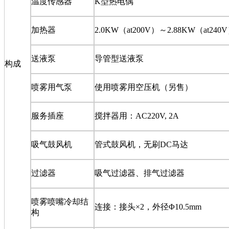
温度传感器
K
型热电偶
加热器
2.0KW
（
at200V
）～
2.88KW
（
at240V
送液泵
导管型送液泵
构成
喷雾用气泵
使用喷雾用空压机（另售）
服务插座
搅拌器用：
AC220V, 2A
吸气鼓风机
管式鼓风机，无刷
DC
马达
过滤器
吸气过滤器、排气过滤器
喷雾喷嘴冷却结
连接：接头
×2
，外径
Φ10.5mm
构