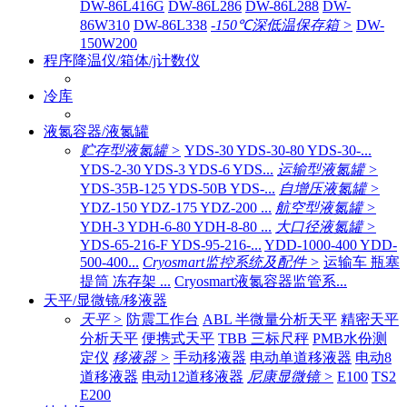
DW-86L416G
DW-86L286
DW-86L288
DW-
86W310
DW-86L338
-150℃深低温保存箱 >
DW-
150W200
程序降温仪/箱体/j计数仪
冷库
液氮容器/液氮罐
贮存型液氮罐 >
YDS-30 YDS-30-80 YDS-30-...
YDS-2-30 YDS-3 YDS-6 YDS...
运输型液氮罐 >
YDS-35B-125 YDS-50B YDS-...
自增压液氮罐 >
YDZ-150 YDZ-175 YDZ-200 ...
航空型液氮罐 >
YDH-3 YDH-6-80 YDH-8-80 ...
大口径液氮罐 >
YDS-65-216-F YDS-95-216-...
YDD-1000-400 YDD-
500-400...
Cryosmart监控系统及配件 >
运输车 瓶塞
提筒 冻存架 ...
Cryosmart液氮容器监管系...
天平/显微镜/移液器
天平 >
防震工作台
ABL 半微量分析天平
精密天平
分析天平
便携式天平
TBB 三标尺秤
PMB水份测
定仪
移液器 >
手动移液器
电动单道移液器
电动8
道移液器
电动12道移液器
尼康显微镜 >
E100
TS2
E200