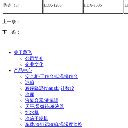
陶瓷（S）
LDX-120S
LDX-150S
L
上一条：
下一条：
关于蓉飞
公司简介
企业文化
产品中心
安全柜/工作台/低温操作台
冰箱
程序降温仪/箱体/j计数仪
冷库
液氮容器/液氮罐
天平/显微镜/移液器
纯水机
冷冻干燥机
车载/冷链运输箱/温湿度监控