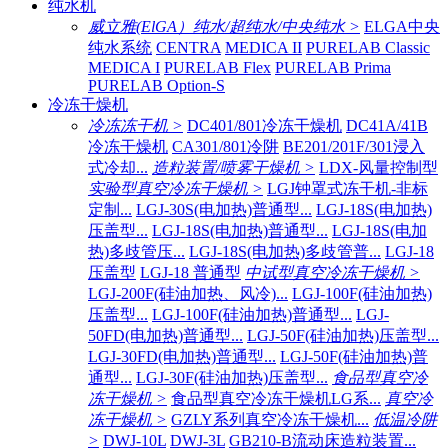
纯水机
威立雅(ElGA）纯水/超纯水/中央纯水 >
ELGA中央
纯水系统
CENTRA
MEDICA II
PURELAB Classic
MEDICA I
PURELAB Flex
PURELAB Prima
PURELAB Option-S
冷冻干燥机
冷冻冻干机 >
DC401/801冷冻干燥机
DC41A/41B
冷冻干燥机
CA301/801冷阱
BE201/201F/301浸入
式冷却...
造粒装置/喷雾干燥机 >
LDX-风量控制型
实验型真空冷冻干燥机 >
LGJ钟罩式冻干机-非标
定制...
LGJ-30S(电加热)普通型...
LGJ-18S(电加热)
压盖型...
LGJ-18S(电加热)普通型...
LGJ-18S(电加
热)多歧管压...
LGJ-18S(电加热)多歧管普...
LGJ-18
压盖型
LGJ-18 普通型
中试型真空冷冻干燥机 >
LGJ-200F(硅油加热、风冷)...
LGJ-100F(硅油加热)
压盖型...
LGJ-100F(硅油加热)普通型...
LGJ-
50FD(电加热)普通型...
LGJ-50F(硅油加热)压盖型...
LGJ-30FD(电加热)普通型...
LGJ-50F(硅油加热)普
通型...
LGJ-30F(硅油加热)压盖型...
食品型真空冷
冻干燥机 >
食品型真空冷冻干燥机LG系...
真空冷
冻干燥机 >
GZLY系列真空冷冻干燥机...
低温冷阱
>
DWJ-10L
DWJ-3L
GB210-B流动床造粒装置...