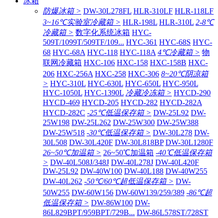
冰箱
防爆冰箱 >
DW-30L278FL
HLR-310LF
HLR-118LF
3~16℃实验室冷藏箱 >
HLR-198L
HLR-310L
2-8℃
冷藏箱 >
数字化系统冰箱
HYC-
509T/1099T/509TF/109...
HYC-361
HYC-68S
HYC-
68
HYC-68A
HYC-118
HYC-118A
4℃冷藏箱 >
物
联网冷藏箱
HXC-106
HXC-158
HXC-158B
HXC-
206
HXC-256A
HXC-258
HXC-306
8~20℃阴凉箱
>
HYC-310L
HYC-630L
HYC-650L
HYC-950L
HYC-1050L
HYC-1390L
冷藏冷冻箱 >
HYCD-290
HYCD-469
HYCD-205
HYCD-282
HYCD-282A
HYCD-282C
-25℃低温保存箱 >
DW-25L92
DW-
25W198
DW-25L262
DW-25W300
DW-25W388
DW-25W518
-30℃低温保存箱 >
DW-30L278
DW-
30L508
DW-30L420F
DW-30L818BP
DW-30L1280F
26~50℃加温箱 >
26~50℃加温箱
-40℃低温保存箱
>
DW-40L508J/348J
DW-40L278J
DW-40L420F
DW-25L92
DW-40W100
DW-40L188
DW-40W255
DW-40L262
-50℃/60℃超低温保存箱 >
DW-
50W255
DW-60W156
DW-60W139/259/389
-86℃超
低温保存箱 >
DW-86W100
DW-
86L829BPT/959BPT/729B...
DW-86L578ST/728ST