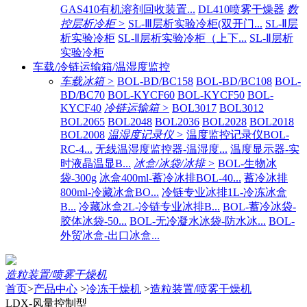
GAS410有机溶剂回收装置...
DL410喷雾干燥器
数
控层析冷柜 >
SL-Ⅲ层析实验冷柜(双开门...
SL-Ⅱ层
析实验冷柜
SL-Ⅱ层析实验冷柜（上下...
SL-Ⅱ层析
实验冷柜
车载/冷链运输箱/温湿度监控
车载冰箱 >
BOL-BD/BC158
BOL-BD/BC108
BOL-
BD/BC70
BOL-KYCF60
BOL-KYCF50
BOL-
KYCF40
冷链运输箱 >
BOL3017
BOL3012
BOL2065
BOL2048
BOL2036
BOL2028
BOL2018
BOL2008
温湿度记录仪 >
温度监控记录仪BOL-
RC-4...
无线温湿度监控器-温湿度...
温度显示器-实
时液晶温显B...
冰盒/冰袋/冰排 >
BOL-生物冰
袋-300g
冰盒400ml-蓄冷冰排BOL-40...
蓄冷冰排
800ml-冷藏冰盒BO...
冷链专业冰排1L-冷冻冰盒
B...
冷藏冰盒2L-冷链专业冰排B...
BOL-蓄冷冰袋-
胶体冰袋-50...
BOL-无冷凝水冰袋-防水冰...
BOL-
外贸冰盒-出口冰盒...
造粒装置/喷雾干燥机
首页
>
产品中心
>
冷冻干燥机
>
造粒装置/喷雾干燥机
LDX-风量控制型