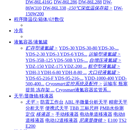
DW-86L416G
DW-86L286
DW-86L288
DW-
86W310
DW-86L338
-150℃深低温保存箱 >
DW-
150W200
程序降温仪/箱体/j计数仪
冷库
液氮容器/液氮罐
贮存型液氮罐 >
YDS-30 YDS-30-80 YDS-30-...
YDS-2-30 YDS-3 YDS-6 YDS...
运输型液氮罐 >
YDS-35B-125 YDS-50B YDS-...
自增压液氮罐 >
YDZ-150 YDZ-175 YDZ-200 ...
航空型液氮罐 >
YDH-3 YDH-6-80 YDH-8-80 ...
大口径液氮罐 >
YDS-65-216-F YDS-95-216-...
YDD-1000-400 YDD-
500-400...
Cryosmart监控系统及配件 >
运输车 瓶塞
提筒 冻存架 ...
Cryosmart液氮容器监管系...
天平/显微镜/移液器
天平 >
防震工作台
ABL 半微量分析天平
精密天平
分析天平
便携式天平
TBB 三标尺秤
PMB水份测
定仪
移液器 >
手动移液器
电动单道移液器
电动8
道移液器
电动12道移液器
尼康显微镜 >
E100
TS2
E200