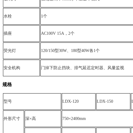
水栓
1个
插座
AC100V 15A，2个
荧光灯
120/150型30W、180型40W各1个
安全机构
门掉下防止挡块、排气延迟定时器、风量监视
规格
型号
LDX-120
LDX-150
外形尺寸
深×高
750×2400mm