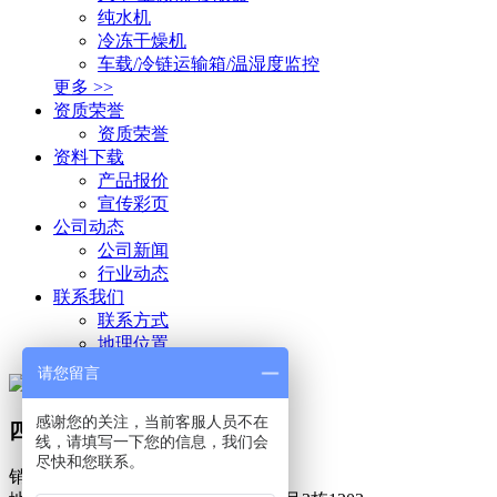
纯水机
冷冻干燥机
车载/冷链运输箱/温湿度监控
更多 >>
资质荣誉
资质荣誉
资料下载
产品报价
宣传彩页
公司动态
公司新闻
行业动态
联系我们
联系方式
地理位置
请您留言
感谢您的关注，当前客服人员不在
四川蓉飞生物技术有限公司
线，请填写一下您的信息，我们会
尽快和您联系。
销售：
028-86149818
18908200676