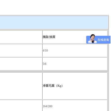
搁架
/
抽屉
4/10
5/6
净重毛重（
Kg
）
164/200