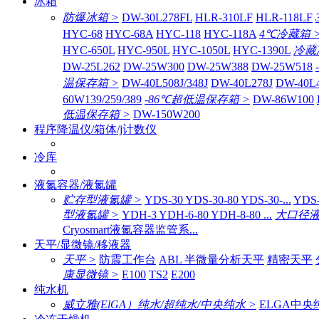
冰箱
防爆冰箱 >
DW-30L278FL
HLR-310LF
HLR-118LF
HYC-68
HYC-68A
HYC-118
HYC-118A
4℃冷藏箱 
HYC-650L
HYC-950L
HYC-1050L
HYC-1390L
冷藏
DW-25L262
DW-25W300
DW-25W388
DW-25W518
温保存箱 >
DW-40L508J/348J
DW-40L278J
DW-40L
60W139/259/389
-86℃超低温保存箱 >
DW-86W100
低温保存箱 >
DW-150W200
程序降温仪/箱体/j计数仪
冷库
液氮容器/液氮罐
贮存型液氮罐 >
YDS-30 YDS-30-80 YDS-30-...
YDS-
型液氮罐 >
YDH-3 YDH-6-80 YDH-8-80 ...
大口径液
Cryosmart液氮容器监管系...
天平/显微镜/移液器
天平 >
防震工作台
ABL 半微量分析天平
精密天平
康显微镜 >
E100
TS2
E200
纯水机
威立雅(ElGA）纯水/超纯水/中央纯水 >
ELGA中央