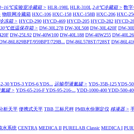
3~16℃实验室冷藏箱 >
HLR-198L
HLR-310L
2-8℃冷藏箱 >
数字
>
物联网冷藏箱
HXC-106
HXC-158
HXC-158B
HXC-206
HXC-25
冷冻箱 >
HYCD-290
HYCD-469
HYCD-205
HYCD-282
HYCD-2
-30℃低温保存箱 >
DW-30L278
DW-30L508
DW-30L420F
DW-30
420F
DW-25L92
DW-40W100
DW-40L188
DW-40W255
DW-40L26
DW-86L829BPT/959BPT/729B...
DW-86L578ST/728ST
DW-86L41
2-30 YDS-3 YDS-6 YDS...
运输型液氮罐 >
YDS-35B-125 YDS-50B
氮罐 >
YDS-65-216-F YDS-95-216-...
YDD-1000-400 YDD-500-400
分析天平
便携式天平
TBB 三标尺秤
PMB水份测定仪
移液器 >
纯水系统
CENTRA
MEDICA II
PURELAB Classic
MEDICA I
PUR