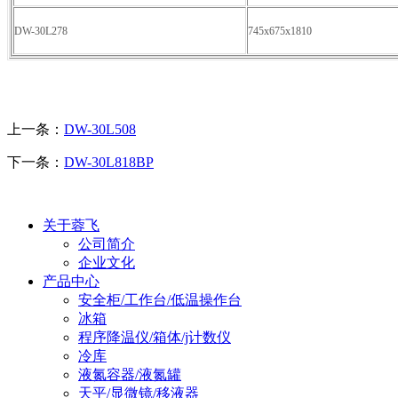
DW-30L278
745x675x1810
上一条：
DW-30L508
下一条：
DW-30L818BP
关于蓉飞
公司简介
企业文化
产品中心
安全柜/工作台/低温操作台
冰箱
程序降温仪/箱体/j计数仪
冷库
液氮容器/液氮罐
天平/显微镜/移液器