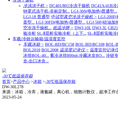
冷冻干燥机
冷冻冻干机 >
DC401/801冷冻干燥机
DC41A/41
钟罩式冻干机-非标定制...
LGJ-30S(电加热)普通型...
LGJ-18 普通型
中试型真空冷冻干燥机 >
LGJ-200
盖型...
LGJ-30FD(电加热)普通型...
LGJ-50F(硅油加
空冷冻干燥机...
低温冷阱 >
DWJ-10L
DWJ-3L
GB2
验冷柜
SL-Ⅱ层析实验冷柜（上下...
SL-Ⅱ层析实验冷
车载/冷链运输箱/温湿度监控
车载冰箱 >
BOL-BD/BC158
BOL-BD/BC108
BOL-B
BOL2018
BOL2008
温湿度记录仪 >
温度监控记录仪BO
冰排BOL-40...
蓄冷冰排800ml-冷藏冰盒BO...
冷链专
盒-出口冰盒...
-30℃低温保存箱
首页
>
产品中心
>
冰箱
>
-30℃低温保存箱
DW-30L278
来源：冰箱，冷库，液氮罐，离心机，细胞计数仪，超净工作
2023-05-24