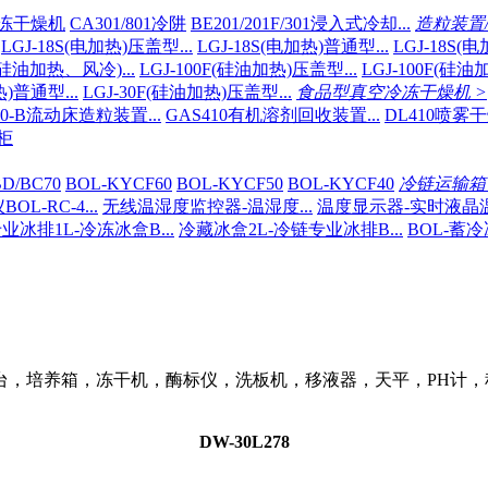
B冷冻干燥机
CA301/801冷阱
BE201/201F/301浸入式冷却...
造粒装置
LGJ-18S(电加热)压盖型...
LGJ-18S(电加热)普通型...
LGJ-18S(
F(硅油加热、风冷)...
LGJ-100F(硅油加热)压盖型...
LGJ-100F(硅油
热)普通型...
LGJ-30F(硅油加热)压盖型...
食品型真空冷冻干燥机 >
10-B流动床造粒装置...
GAS410有机溶剂回收装置...
DL410喷雾
柜
D/BC70
BOL-KYCF60
BOL-KYCF50
BOL-KYCF40
冷链运输箱 
L-RC-4...
无线温湿度监控器-温湿度...
温度显示器-实时液晶温显
业冰排1L-冷冻冰盒B...
冷藏冰盒2L-冷链专业冰排B...
BOL-蓄冷
台，培养箱，冻干机，酶标仪，洗板机，移液器，天平，PH计，
DW-30L278