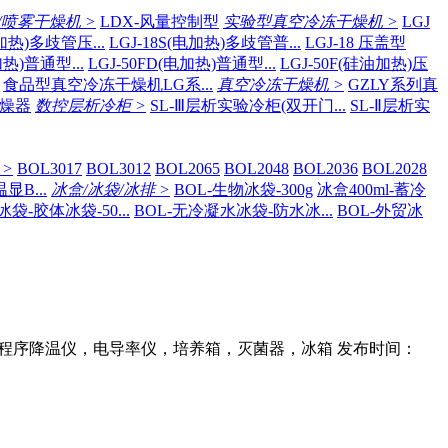
/喷雾干燥机 >
LDX-风量控制型
实验型真空冷冻干燥机 >
LGJ
电加热)多歧管压...
LGJ-18S(电加热)多歧管普...
LGJ-18 压盖型
加热)普通型...
LGJ-50FD(电加热)普通型...
LGJ-50F(硅油加热)压
食品型真空冷冻干燥机LG系...
真空冷冻干燥机 >
GZLY系列真
干燥器
数控层析冷柜 >
SL-Ⅲ层析实验冷柜(双开门...
SL-Ⅱ层析实
>
BOL3017
BOL3012
BOL2065
BOL2048
BOL2036
BOL2028
B...
冰盒/冰袋/冰排 >
BOL-生物冰袋-300g
冰盒400ml-蓄冷
冰袋-胶体冰袋-50...
BOL-无冷凝水冰袋-防水冰...
BOL-外贸冰
程序降温仪，电导率仪，培养箱，灭菌器，冰箱 发布时间：