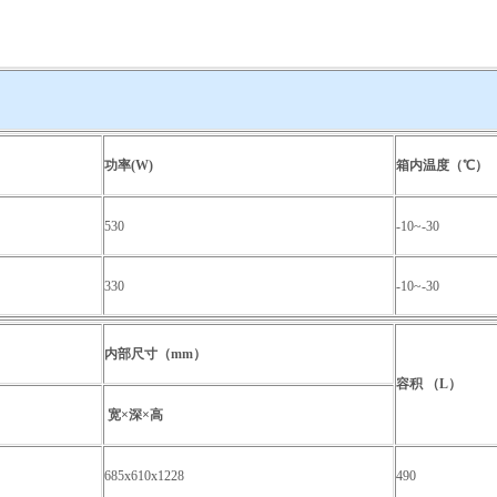
功率
(W)
箱内温度（℃）
530
-10~-30
330
-10~-30
内部尺寸（
mm
）
容积 （
L
）
宽×深×高
685x610x1228
490