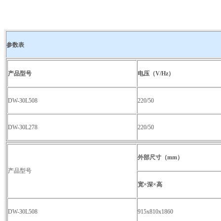
参数表
产品型号
电压（
V/Hz
）
DW-30L508
220/50
DW-30L278
220/50
外部尺寸（
mm
）
产品型号
宽×深×高
DW-30L508
915x810x1860