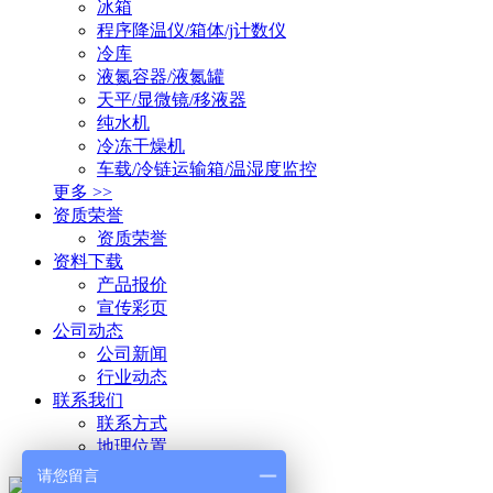
冰箱
程序降温仪/箱体/j计数仪
冷库
液氮容器/液氮罐
天平/显微镜/移液器
纯水机
冷冻干燥机
车载/冷链运输箱/温湿度监控
更多 >>
资质荣誉
资质荣誉
资料下载
产品报价
宣传彩页
公司动态
公司新闻
行业动态
联系我们
联系方式
地理位置
请您留言