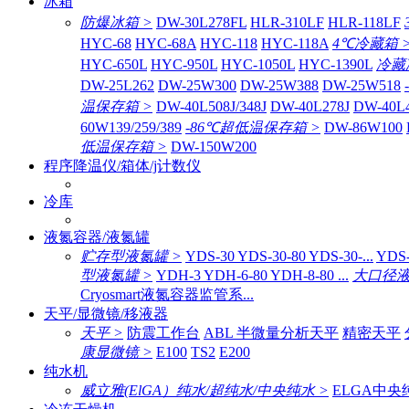
冰箱
防爆冰箱 >
DW-30L278FL
HLR-310LF
HLR-118LF
HYC-68
HYC-68A
HYC-118
HYC-118A
4℃冷藏箱 
HYC-650L
HYC-950L
HYC-1050L
HYC-1390L
冷藏
DW-25L262
DW-25W300
DW-25W388
DW-25W518
温保存箱 >
DW-40L508J/348J
DW-40L278J
DW-40L
60W139/259/389
-86℃超低温保存箱 >
DW-86W100
低温保存箱 >
DW-150W200
程序降温仪/箱体/j计数仪
冷库
液氮容器/液氮罐
贮存型液氮罐 >
YDS-30 YDS-30-80 YDS-30-...
YDS-
型液氮罐 >
YDH-3 YDH-6-80 YDH-8-80 ...
大口径液
Cryosmart液氮容器监管系...
天平/显微镜/移液器
天平 >
防震工作台
ABL 半微量分析天平
精密天平
康显微镜 >
E100
TS2
E200
纯水机
威立雅(ElGA）纯水/超纯水/中央纯水 >
ELGA中央