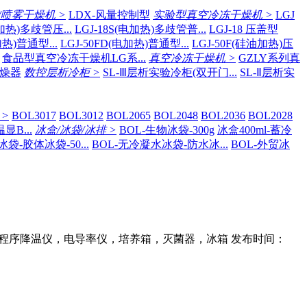
/喷雾干燥机 >
LDX-风量控制型
实验型真空冷冻干燥机 >
LGJ
电加热)多歧管压...
LGJ-18S(电加热)多歧管普...
LGJ-18 压盖型
加热)普通型...
LGJ-50FD(电加热)普通型...
LGJ-50F(硅油加热)压
食品型真空冷冻干燥机LG系...
真空冷冻干燥机 >
GZLY系列真
干燥器
数控层析冷柜 >
SL-Ⅲ层析实验冷柜(双开门...
SL-Ⅱ层析实
>
BOL3017
BOL3012
BOL2065
BOL2048
BOL2036
BOL2028
B...
冰盒/冰袋/冰排 >
BOL-生物冰袋-300g
冰盒400ml-蓄冷
冰袋-胶体冰袋-50...
BOL-无冷凝水冰袋-防水冰...
BOL-外贸冰
程序降温仪，电导率仪，培养箱，灭菌器，冰箱 发布时间：