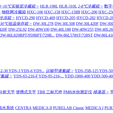
3~16℃实验室冷藏箱 >
HLR-198L
HLR-310L
2-8℃冷藏箱 >
数字
>
物联网冷藏箱
HXC-106
HXC-158
HXC-158B
HXC-206
HXC-25
冷冻箱 >
HYCD-290
HYCD-469
HYCD-205
HYCD-282
HYCD-2
-30℃低温保存箱 >
DW-30L278
DW-30L508
DW-30L420F
DW-30
420F
DW-25L92
DW-40W100
DW-40L188
DW-40W255
DW-40L26
DW-86L829BPT/959BPT/729B...
DW-86L578ST/728ST
DW-86L41
2-30 YDS-3 YDS-6 YDS...
运输型液氮罐 >
YDS-35B-125 YDS-50B
氮罐 >
YDS-65-216-F YDS-95-216-...
YDD-1000-400 YDD-500-400
分析天平
便携式天平
TBB 三标尺秤
PMB水份测定仪
移液器 >
纯水系统
CENTRA
MEDICA II
PURELAB Classic
MEDICA I
PUR