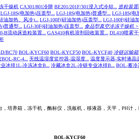
B冷冻干燥机
CA301/801冷阱
BE201/201F/301浸入式冷却...
造粒装置
LGJ-18S(电加热)压盖型...
LGJ-18S(电加热)普通型...
LGJ-18S(
F(硅油加热、风冷)...
LGJ-100F(硅油加热)压盖型...
LGJ-100F(硅油
热)普通型...
LGJ-30F(硅油加热)压盖型...
食品型真空冷冻干燥机 >
10-B流动床造粒装置...
GAS410有机溶剂回收装置...
DL410喷雾
柜
D/BC70
BOL-KYCF60
BOL-KYCF50
BOL-KYCF40
冷链运输箱 
L-RC-4...
无线温湿度监控器-温湿度...
温度显示器-实时液晶温显
业冰排1L-冷冻冰盒B...
冷藏冰盒2L-冷链专业冰排B...
BOL-蓄冷
台，培养箱，冻干机，酶标仪，洗板机，移液器，天平，PH计，
BOL-KYCF60