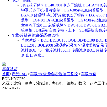
冷冻干燥机
冷冻冻干机 >
DC401/801冷冻干燥机
DC41A/41
钟罩式冻干机-非标定制...
LGJ-30S(电加热)普通型...
LGJ-18 普通型
中试型真空冷冻干燥机 >
LGJ-200
盖型...
LGJ-30FD(电加热)普通型...
LGJ-50F(硅油加
空冷冻干燥机...
低温冷阱 >
DWJ-10L
DWJ-3L
GB2
验冷柜
SL-Ⅱ层析实验冷柜（上下...
SL-Ⅱ层析实验冷
车载/冷链运输箱/温湿度监控
车载冰箱 >
BOL-BD/BC158
BOL-BD/BC108
BOL-B
BOL2018
BOL2008
温湿度记录仪 >
温度监控记录仪BO
冰排BOL-40...
蓄冷冰排800ml-冷藏冰盒BO...
冷链专
盒-出口冰盒...
车载冰箱
首页
>
产品中心
>
车载/冷链运输箱/温湿度监控
>
车载冰箱
BOL-KYCF60
来源：冰箱，冷库，液氮罐，离心机，细胞计数仪，超净工作
2023-01-06