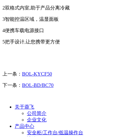
2双格式内室
,
助于产品分离冷藏
3智能控温区域，温显面板
4便携车载电源接口
5把手设计
,
让您携带更方便
上一条：
BOL-KYCF50
下一条：
BOL-BD/BC70
关于蓉飞
公司简介
企业文化
产品中心
安全柜/工作台/低温操作台