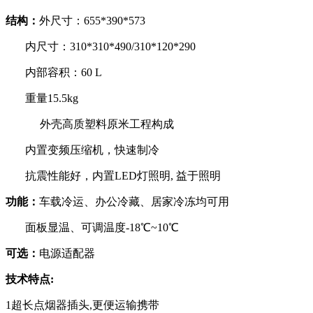
结构：
外尺寸：
655*390*573
内尺寸：
310*310*490/310*120*290
内部容积：
60 L
重量
15.5kg
外壳高质塑料原米工程构成
内置变频压缩机，快速制冷
抗震性能好，内置
LED
灯照明
,
益于照明
功能：
车载冷运、办公冷藏、居家冷冻均可用
面板显温、可调温度
-18
℃
~10
℃
可选：
电源适配器
技术特点
:
1超长点烟器插头
,
更便运输携带