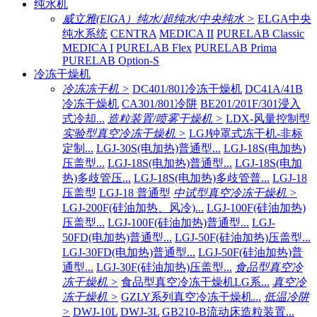
纯水机
威立雅(ElGA）纯水/超纯水/中央纯水 >
ELGA中央
纯水系统
CENTRA
MEDICA II
PURELAB Classic
MEDICA I
PURELAB Flex
PURELAB Prima
PURELAB Option-S
冷冻干燥机
冷冻冻干机 >
DC401/801冷冻干燥机
DC41A/41B
冷冻干燥机
CA301/801冷阱
BE201/201F/301浸入
式冷却...
造粒装置/喷雾干燥机 >
LDX-风量控制型
实验型真空冷冻干燥机 >
LGJ钟罩式冻干机-非标
定制...
LGJ-30S(电加热)普通型...
LGJ-18S(电加热)
压盖型...
LGJ-18S(电加热)普通型...
LGJ-18S(电加
热)多歧管压...
LGJ-18S(电加热)多歧管普...
LGJ-18
压盖型
LGJ-18 普通型
中试型真空冷冻干燥机 >
LGJ-200F(硅油加热、风冷)...
LGJ-100F(硅油加热)
压盖型...
LGJ-100F(硅油加热)普通型...
LGJ-
50FD(电加热)普通型...
LGJ-50F(硅油加热)压盖型...
LGJ-30FD(电加热)普通型...
LGJ-50F(硅油加热)普
通型...
LGJ-30F(硅油加热)压盖型...
食品型真空冷
冻干燥机 >
食品型真空冷冻干燥机LG系...
真空冷
冻干燥机 >
GZLY系列真空冷冻干燥机...
低温冷阱
>
DWJ-10L
DWJ-3L
GB210-B流动床造粒装置...