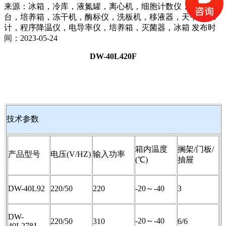
来源：冰箱，冷库，液氮罐，离心机，细胞计数仪，超净工作
台，培养箱，冻干机，酶标仪，洗板机，移液器，天平，PH
计，程序降温仪，电导率仪，培养箱，灭菌器，冰箱 发布时
间：2023-05-24
DW-40L420F
技术参数
箱内温度
搁架
/
门板
/
产品型号
电压
(V/HZ)
输入功率
(
℃
)
抽屉
DW-40L92
220/50
220
-20～
-40
3
DW-
-20～
-40
220/50
310
6/6
40L278J