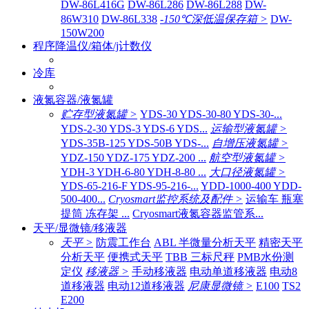
DW-86L416G
DW-86L286
DW-86L288
DW-
86W310
DW-86L338
-150℃深低温保存箱 >
DW-
150W200
程序降温仪/箱体/j计数仪
冷库
液氮容器/液氮罐
贮存型液氮罐 >
YDS-30 YDS-30-80 YDS-30-...
YDS-2-30 YDS-3 YDS-6 YDS...
运输型液氮罐 >
YDS-35B-125 YDS-50B YDS-...
自增压液氮罐 >
YDZ-150 YDZ-175 YDZ-200 ...
航空型液氮罐 >
YDH-3 YDH-6-80 YDH-8-80 ...
大口径液氮罐 >
YDS-65-216-F YDS-95-216-...
YDD-1000-400 YDD-
500-400...
Cryosmart监控系统及配件 >
运输车 瓶塞
提筒 冻存架 ...
Cryosmart液氮容器监管系...
天平/显微镜/移液器
天平 >
防震工作台
ABL 半微量分析天平
精密天平
分析天平
便携式天平
TBB 三标尺秤
PMB水份测
定仪
移液器 >
手动移液器
电动单道移液器
电动8
道移液器
电动12道移液器
尼康显微镜 >
E100
TS2
E200