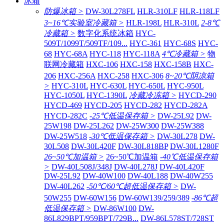
冰箱
防爆冰箱 >
DW-30L278FL
HLR-310LF
HLR-118LF
3~16℃实验室冷藏箱 >
HLR-198L
HLR-310L
2-8℃
冷藏箱 >
数字化系统冰箱
HYC-
509T/1099T/509TF/109...
HYC-361
HYC-68S
HYC-
68
HYC-68A
HYC-118
HYC-118A
4℃冷藏箱 >
物
联网冷藏箱
HXC-106
HXC-158
HXC-158B
HXC-
206
HXC-256A
HXC-258
HXC-306
8~20℃阴凉箱
>
HYC-310L
HYC-630L
HYC-650L
HYC-950L
HYC-1050L
HYC-1390L
冷藏冷冻箱 >
HYCD-290
HYCD-469
HYCD-205
HYCD-282
HYCD-282A
HYCD-282C
-25℃低温保存箱 >
DW-25L92
DW-
25W198
DW-25L262
DW-25W300
DW-25W388
DW-25W518
-30℃低温保存箱 >
DW-30L278
DW-
30L508
DW-30L420F
DW-30L818BP
DW-30L1280F
26~50℃加温箱 >
26~50℃加温箱
-40℃低温保存箱
>
DW-40L508J/348J
DW-40L278J
DW-40L420F
DW-25L92
DW-40W100
DW-40L188
DW-40W255
DW-40L262
-50℃/60℃超低温保存箱 >
DW-
50W255
DW-60W156
DW-60W139/259/389
-86℃超
低温保存箱 >
DW-86W100
DW-
86L829BPT/959BPT/729B...
DW-86L578ST/728ST