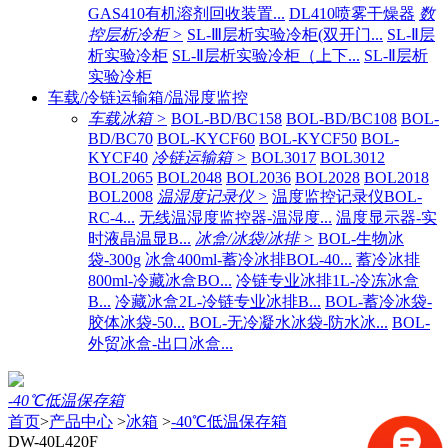
GAS410有机溶剂回收装置...
DL410喷雾干燥器
数
控层析冷柜 >
SL-Ⅲ层析实验冷柜(双开门...
SL-Ⅱ层
析实验冷柜
SL-Ⅱ层析实验冷柜（上下...
SL-Ⅱ层析
实验冷柜
车载/冷链运输箱/温湿度监控
车载冰箱 >
BOL-BD/BC158
BOL-BD/BC108
BOL-
BD/BC70
BOL-KYCF60
BOL-KYCF50
BOL-
KYCF40
冷链运输箱 >
BOL3017
BOL3012
BOL2065
BOL2048
BOL2036
BOL2028
BOL2018
BOL2008
温湿度记录仪 >
温度监控记录仪BOL-
RC-4...
无线温湿度监控器-温湿度...
温度显示器-实
时液晶温显B...
冰盒/冰袋/冰排 >
BOL-生物冰
袋-300g
冰盒400ml-蓄冷冰排BOL-40...
蓄冷冰排
800ml-冷藏冰盒BO...
冷链专业冰排1L-冷冻冰盒
B...
冷藏冰盒2L-冷链专业冰排B...
BOL-蓄冷冰袋-
胶体冰袋-50...
BOL-无冷凝水冰袋-防水冰...
BOL-
外贸冰盒-出口冰盒...
-40℃低温保存箱
首页
>
产品中心
>
冰箱
>
-40℃低温保存箱
DW-40L420F